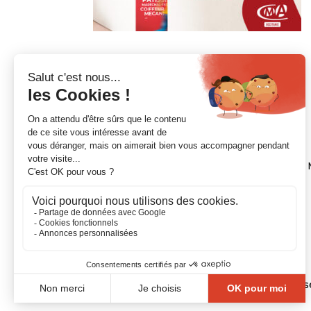
NOUS CONTACTER
21 Chemin de la Pyramide, CS 7002, 31600
Standard :
05.62.11.60.60
Mail :
esm@cm-toulouse.fr
Copyright © 2020. CMA Formation Toulouse-