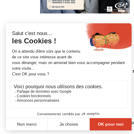
NOUS CONTACTER
21 Chemin de la Pyramide, CS 7002, 31600
Standard :
05.62.11.60.60
Mail :
esm@cm-toulouse.fr
Copyright © 2020. CMA Formation Toulouse-