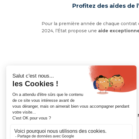
Profitez des aides de l
Pour la première année de chaque contrat d
2024, l’État propose une
aide exceptionne
NOUS CONTACTER
21 Chemin de la Pyramide, CS 7002, 31600
Standard :
05.62.11.60.60
Mail :
esm@cm-toulouse.fr