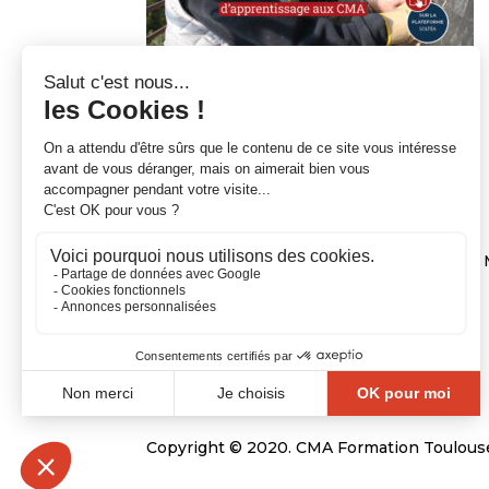
NOUS CONTACTER
21 Chemin de la Pyramide, CS 7002, 31600
Standard :
05.62.11.60.60
Mail :
esm@cm-toulouse.fr
Copyright © 2020. CMA Formation Toulouse-