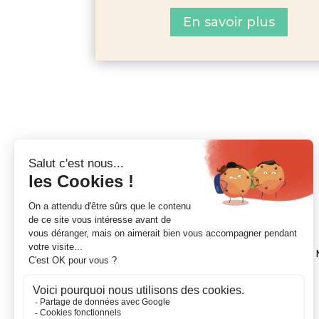
En savoir plus
NOUS CONTACTER
21 Chemin de la Pyramide, CS 7002, 31600
Standard :
05.62.11.60.60
Mail :
esm@cm-toulouse.fr