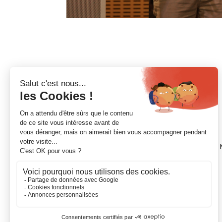
NOUS CONTACTER
21 Chemin de la Pyramide, CS 7002, 31600
Standard :
05.62.11.60.60
Mail :
esm@cm-toulouse.fr