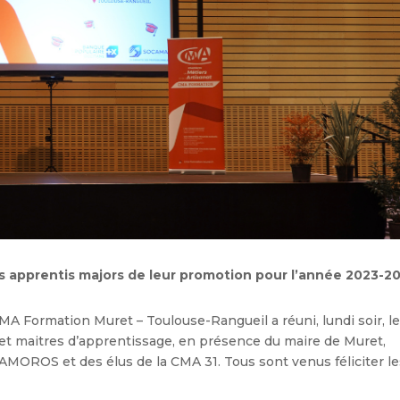
 apprentis majors de leur promotion pour l’année 2023-2
A Formation Muret – Toulouse-Rangueil a réuni, lundi soir, l
s et maitres d’apprentissage, en présence du maire de Muret,
OROS et des élus de la CMA 31. Tous sont venus féliciter le