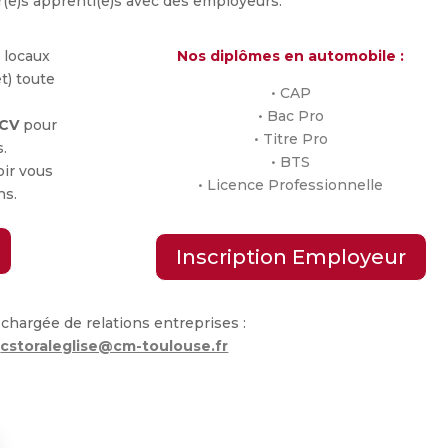
ur(e)s apprenti(e)s avec des employeurs.
 locaux
Nos
diplômes en automobile :
t) toute
• CAP
• Bac Pro
 CV
pour
• Titre Pro
s.
• BTS
oir vous
• Licence Professionnelle
ns.
Inscription Employeur
 chargée de relations entreprises :
|
cstoraleglise@cm-toulouse.fr